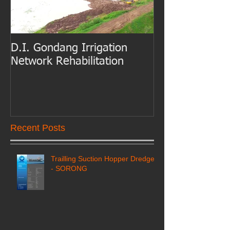
D.I. Gondang Irrigation
Belawan Port B
Network Rehabilitation
Access Channe
Dredging
Recent Posts
Trailling Suction Hopper Dredger
- SORONG