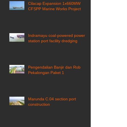
Cilacap Expansion 1x660MW
CFSPP Marine Works Project ​
Indramayu coal-powered power
station port facility dredging
Pengendalian Banjir dan Rob
Pekalongan Paket 1
Marunda C.04 section port
construction