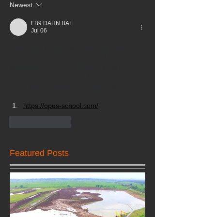
Newest
FB9 DAHN BAI
Jul 06
Thank you for this clear and informative 
article. The subject is explained in a 
straightforward way, making it easy to 
understand. Content like this is helpful 
when learning about how digital media 
platforms are evolving.
https://opus-school.com/
Like
Reply
Featured Posts