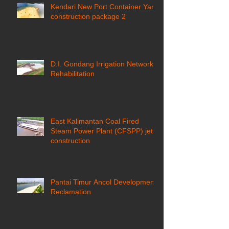
Kendari New Port Container Yard
construction package 2
D.I. Gondang Irrigation Network
Rehabilitation
East Kalimantan Coal Fired
Steam Power Plant (CFSPP) jetty
construction ​
Pantai Timur Ancol Development
Reclamation